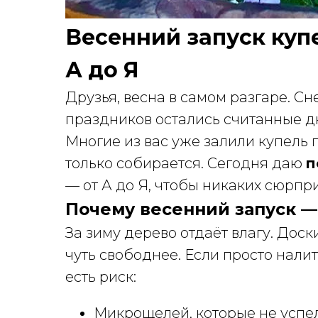
Весенний запуск купе
А до Я
Друзья, весна в самом разгаре. Сн
праздников остались считанные д
Многие из вас уже залили купель 
только собирается. Сегодня даю
п
— от А до Я, чтобы никаких сюрпри
Почему весенний запуск —
За зиму дерево отдаёт влагу. Дос
чуть свободнее. Если просто налит
есть риск:
Микрощелей, которые не успе