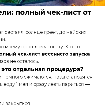
ли: полный чек-лист от
ег растаял, солнце греет, до майских
ни.
по моему прошлому совету. Кто-то
олный чек-лист весеннего запуска
зов не осталось.
 это отдельная процедура?
ки немного сжимаются, пазы становятся
ь воду 1 мая и сразу лезть париться —
ли закрыться