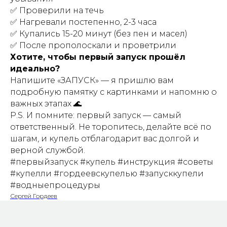
✅ Проверили на течь
✅ Нагревали постепенно, 2-3 часа
✅ Купались 15-20 минут (без пен и масел)
✅ После прополоскали и проветрили
Хотите, чтобы первый запуск прошёл
идеально?
Напишите «ЗАПУСК» — я пришлю вам
подробную памятку с картинками и напомню о
важных этапах 🌊
P.S. И помните: первый запуск — самый
ответственный. Не торопитесь, делайте всё по
шагам, и купель отблагодарит вас долгой и
верной службой.
#первыйзапуск #купель #инструкция #советы
#купелли #гордеевскупелью #запусккупели
#водныепроцедуры
Сергей Гордеев