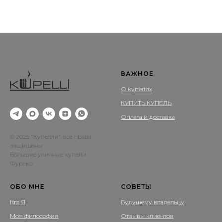
ВАЖНОЕ
О купелях
КУПИТЬ КУПЕЛЬ
Оплата и доставка
© 2025 "Купелли", все права
защищены
Большие уличные купели
Фурако
ОБО МНЕ
СОВЕТЫ
Кто Я
Будущему владельцу
Моя философия
Отзывы клиентов