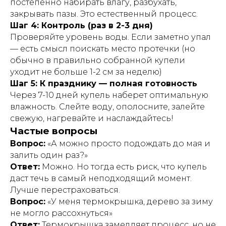
постепенно набирать влагу, разбухать,
закрывать пазы. Это естественный процесс.
Шаг 4: Контроль (раз в 2-3 дня)
Проверяйте уровень воды. Если заметно упал
— есть смысл поискать место протечки (но
обычно в правильно собранной купели
уходит не больше 1-2 см за неделю)
Шаг 5: К празднику — полная готовность
Через 7-10 дней купель наберет оптимальную
влажность. Слейте воду, ополосните, залейте
свежую, нагревайте и наслаждайтесь!
Частые вопросы
Вопрос:
«А можно просто подождать до мая и
залить один раз?»
Ответ:
Можно. Но тогда есть риск, что купель
даст течь в самый неподходящий момент.
Лучше перестраховаться.
Вопрос:
«У меня термокрышка, дерево за зиму
не могло рассохнуться»
Ответ:
Термокрышка замедляет процесс, но не