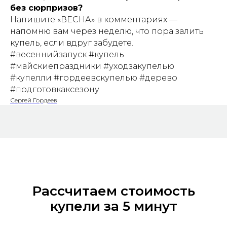
без сюрпризов?
Напишите «ВЕСНА» в комментариях —
напомню вам через неделю, что пора залить
купель, если вдруг забудете.
#весеннийзапуск #купель
#майскиепраздники #уходзакупелью
#купелли #гордеевскупелью #дерево
#подготовкаксезону
Сергей Гордеев
Рассчитаем стоимость
купели за 5 минут