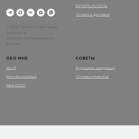
КУПИТЬ КУПЕЛЬ
Оплата и доставка
© 2025 "Купелли", все права
защищены
Большие уличные купели
Фурако
ОБО МНЕ
СОВЕТЫ
Кто Я
Будущему владельцу
Моя философия
Отзывы клиентов
Мой БЛОГ